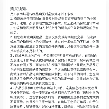
购买须知:
用户在商城进行物品购买时必须遵守以下条款：
1. 您应就您使用商城的服务及对物品购买遵守所有适用的中国
法律、法规、条例和地方性法律要求。您还必须确保您遵守本用
户协议和隐私声明及纳入上述文件的所有其它条款和规则的所有
规定。
2. 如您在商城购买物品，您有义务完成与商城的交易，但法律
或本用户协议禁止的交易除外。通过对一项物品的下订单，您同
意受该物品描述所含的出售条件的约束，只要该等出售条件不违
反本协议或不是非法的。
3．商城网站上的广告，价目表和声明并不构成要约。在商城向
您发送电子邮件确认收到并接受了您的订单之前，您和商城之间
不存在合同关系。商城有权在发现了商城网站上显现的产品及订
单的明显错误或缺货的情况下，单方面撤回该信息或撤销合同。
商城保留对产品订购的数量的限制权。在下订单的同时，您也同
时承认了您已经达到购买这些产品的法定年龄，并将对您在订单
中提供的所有信息的真实性负责。
4．产品价格和可获性都在网站上指明。这类信息将随时更改且
不发任何通知。每一项显示的价格都包含了增值税（按照中国的
标准税率）。送货费将另外结算，费用根据您选择的送货方式的
不同而异。如果发生了意外情况，在确认了您的订单后，由于供
应商提价，税额变化引起的价格变化，或是由于网站的错误等造