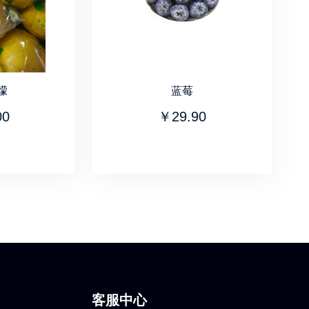
檬
蓝莓
00
￥29.90
客服中心