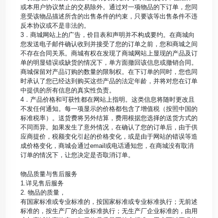
或本用户协议禁止的交易除外。通过对一项物品的下订单，您同
意受该物品描述所含的出售条件的约束，只要该等出售条件不违
反本协议或不是非法的。
3．商城网站上的广告，价目表和声明并不构成要约。在商城向
您发送电子邮件确认收到并接受了您的订单之前，您和商城之间
不存在合同关系。商城有权在发现了商城网站上显现的产品及订
单的明显错误或缺货的情况下，单方面撤回该信息或撤销合同。
商城保留对产品订购的数量的限制权。在下订单的同时，您也同
时承认了您已经达到购买这些产品的法定年龄，并将对您在订单
中提供的所有信息的真实性负责。
4．产品价格和可获性都在网站上指明。这类信息将随时更改且
不发任何通知。每一项显示的价格都包含了增值税（按照中国的
标准税率）。送货费将另外结算，费用根据您选择的送货方式的
不同而异。如果发生了意外情况，在确认了您的订单后，由于供
应商提价，税额变化引起的价格变化，或是由于网站的错误等造
成价格变化，商城会通过email或电话通知您，在商城没有取消
订单的情况下，让您决定是否取消订单。
物品质量与售后服务
1.详见售后服务
2. 物品的质量，
有国家标准或专业标准的，按国家标准或专业标准执行；无前述
标准的，按生产厂的企业标准执行；无生产厂企业标准的，由用